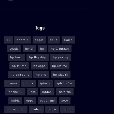
Tags
AI
android
apple
asus
Game
google
honor
hp
hp 1 jutaan
hp baru
hp flagship
hp gaming
hp murah
hp oppo
hp realme
hp samsung
hp vivo
hp xiaomi
huawei
infinix
iphone
iphone 16
iphone 17
iqoo
laptop
motorola
nubia
oppo
oppo reno
poco
ponsel lipat
realme
redmi
roblox