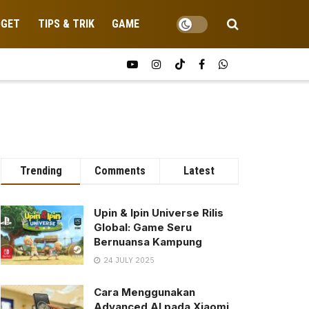
DGET
TIPS & TRIK
GAME
Trending
Comments
Latest
Upin & Ipin Universe Rilis
Global: Game Seru
Bernuansa Kampung
24 JULY 2025
Cara Menggunakan
Advanced AI pada Xiaomi