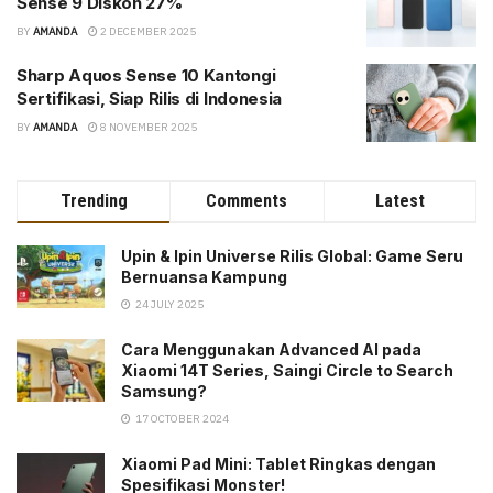
Sense 9 Diskon 27%
BY
AMANDA
2 DECEMBER 2025
Sharp Aquos Sense 10 Kantongi
Sertifikasi, Siap Rilis di Indonesia
BY
AMANDA
8 NOVEMBER 2025
Trending
Comments
Latest
Upin & Ipin Universe Rilis Global: Game Seru
Bernuansa Kampung
24 JULY 2025
Cara Menggunakan Advanced AI pada
Xiaomi 14T Series, Saingi Circle to Search
Samsung?
17 OCTOBER 2024
Xiaomi Pad Mini: Tablet Ringkas dengan
Spesifikasi Monster!