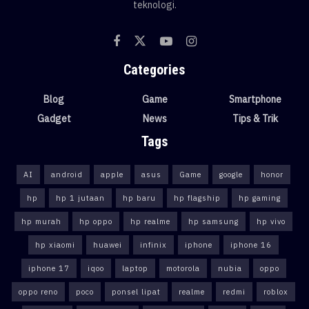
teknologi.
Categories
Blog
Game
Smartphone
Gadget
News
Tips & Trik
Tags
AI
android
apple
asus
Game
google
honor
hp
hp 1 jutaan
hp baru
hp flagship
hp gaming
hp murah
hp oppo
hp realme
hp samsung
hp vivo
hp xiaomi
huawei
infinix
iphone
iphone 16
iphone 17
iqoo
laptop
motorola
nubia
oppo
oppo reno
poco
ponsel lipat
realme
redmi
roblox