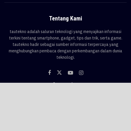
Tentang Kami
tautekno adalah saluran teknologi yang menyajikan informasi
terkini tentang smartphone, gadget, tips dan trik, serta game.
tautekno hadir sebagai sumber informasi terpercaya yang
menghubungkan pembaca dengan perkembangan dalam dunia
teknologi.
Categories
Blog
Game
Smartphone
Gadget
News
Tips & Trik
Tags
AI
android
apple
asus
Game
google
honor