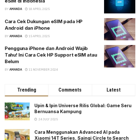
eSIM di Indonesia
BY
AMANDA
18 APRIL 2025
Cara Cek Dukungan eSIM pada HP
Android dan iPhone
BY
AMANDA
15 APRIL 2025
Pengguna iPhone dan Android Wajib
Tahu! Ini Cara Cek HP Support eSIM atau
Belum
BY
AMANDA
11 NOVEMBER 2024
Trending
Comments
Latest
Upin & Ipin Universe Rilis Global: Game Seru
Bernuansa Kampung
24 JULY 2025
Cara Menggunakan Advanced AI pada
Xiaomi 14T Series, Saingi Circle to Search