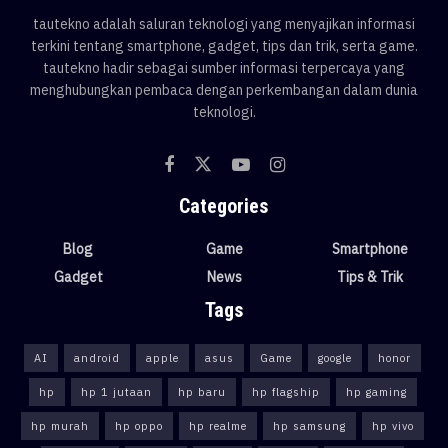
tautekno adalah saluran teknologi yang menyajikan informasi
terkini tentang smartphone, gadget, tips dan trik, serta game.
tautekno hadir sebagai sumber informasi terpercaya yang
menghubungkan pembaca dengan perkembangan dalam dunia
teknologi.
Categories
Blog
Game
Smartphone
Gadget
News
Tips & Trik
Tags
AI
android
apple
asus
Game
google
honor
hp
hp 1 jutaan
hp baru
hp flagship
hp gaming
hp murah
hp oppo
hp realme
hp samsung
hp vivo