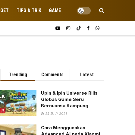
DGET
TIPS & TRIK
GAME
Trending
Comments
Latest
Upin & Ipin Universe Rilis
Global: Game Seru
Bernuansa Kampung
24 JULY 2025
Cara Menggunakan
Advanced AI pada Xiaomi