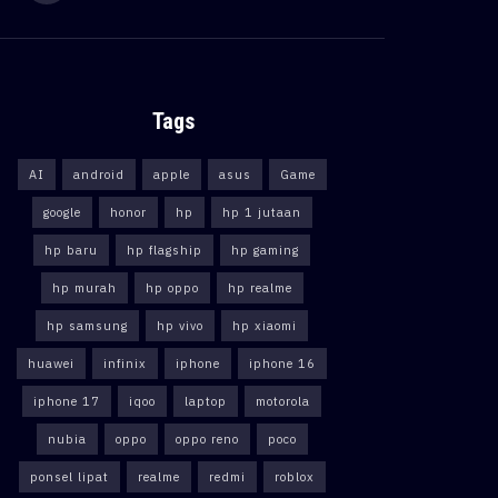
Tags
AI
android
apple
asus
Game
google
honor
hp
hp 1 jutaan
hp baru
hp flagship
hp gaming
hp murah
hp oppo
hp realme
hp samsung
hp vivo
hp xiaomi
huawei
infinix
iphone
iphone 16
iphone 17
iqoo
laptop
motorola
nubia
oppo
oppo reno
poco
ponsel lipat
realme
redmi
roblox