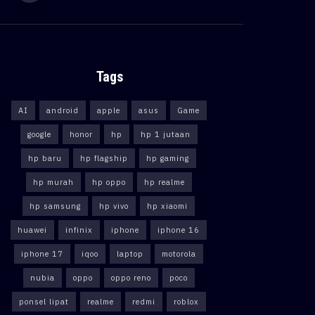
Tags
AI
android
apple
asus
Game
google
honor
hp
hp 1 jutaan
hp baru
hp flagship
hp gaming
hp murah
hp oppo
hp realme
hp samsung
hp vivo
hp xiaomi
huawei
infinix
iphone
iphone 16
iphone 17
iqoo
laptop
motorola
nubia
oppo
oppo reno
poco
ponsel lipat
realme
redmi
roblox