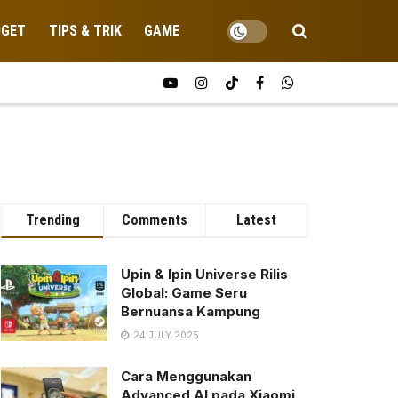
DGET
TIPS & TRIK
GAME
Trending
Comments
Latest
Upin & Ipin Universe Rilis
Global: Game Seru
Bernuansa Kampung
24 JULY 2025
Cara Menggunakan
Advanced AI pada Xiaomi