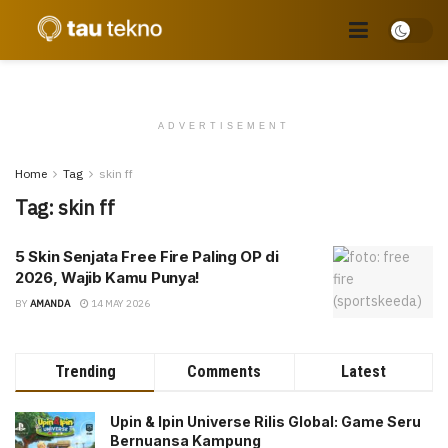
ADVERTISEMENT
Home
Tag
skin ff
Tag:
skin ff
5 Skin Senjata Free Fire Paling OP di
2026, Wajib Kamu Punya!
BY
AMANDA
14 MAY 2026
Trending
Comments
Latest
Upin & Ipin Universe Rilis Global: Game Seru
Bernuansa Kampung