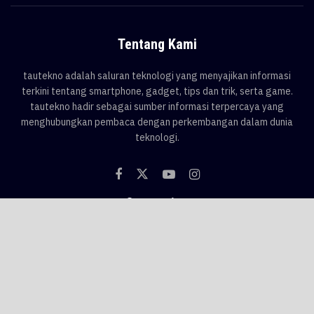
Tentang Kami
tautekno adalah saluran teknologi yang menyajikan informasi
terkini tentang smartphone, gadget, tips dan trik, serta game.
tautekno hadir sebagai sumber informasi terpercaya yang
menghubungkan pembaca dengan perkembangan dalam dunia
teknologi.
Categories
Blog
Game
Smartphone
Gadget
News
Tips & Trik
Tags
AI
android
apple
asus
Game
google
honor