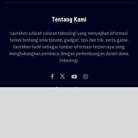
Tentang Kami
tautekno adalah saluran teknologi yang menyajikan informasi
terkini tentang smartphone, gadget, tips dan trik, serta game.
tautekno hadir sebagai sumber informasi terpercaya yang
menghubungkan pembaca dengan perkembangan dalam dunia
teknologi.
Categories
Blog
Game
Smartphone
Gadget
News
Tips & Trik
Tags
AI
android
apple
asus
Game
google
honor