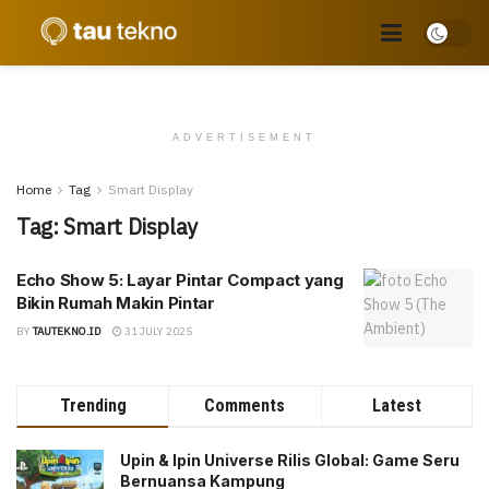
ADVERTISEMENT
Home
Tag
Smart Display
Tag:
Smart Display
Echo Show 5: Layar Pintar Compact yang
Bikin Rumah Makin Pintar
BY
TAUTEKNO.ID
31 JULY 2025
Trending
Comments
Latest
Upin & Ipin Universe Rilis Global: Game Seru
Bernuansa Kampung