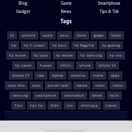
Blog
Game
Smartphone
Gadget
News
Tips & Trik
Tags
AI
android
apple
asus
Game
google
honor
hp
hp 1 jutaan
hp baru
hp flagship
hp gaming
hp murah
hp oppo
hp realme
hp samsung
hp vivo
hp xiaomi
huawei
infinix
iphone
iphone 16
iphone 17
iqoo
laptop
motorola
nubia
oppo
oppo reno
poco
ponsel lipat
realme
redmi
roblox
samsung
smartphone
smartwatch
tablet
tecno
Tips
tips hp
tkdn
vivo
whatsapp
xiaomi
tautekno
tautekno.id
© 2025
- All Rights Reserved
.
ADVERTISEMENT