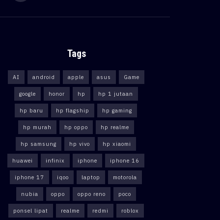
Tags
AI
android
apple
asus
Game
google
honor
hp
hp 1 jutaan
hp baru
hp flagship
hp gaming
hp murah
hp oppo
hp realme
hp samsung
hp vivo
hp xiaomi
huawei
infinix
iphone
iphone 16
iphone 17
iqoo
laptop
motorola
nubia
oppo
oppo reno
poco
ponsel lipat
realme
redmi
roblox