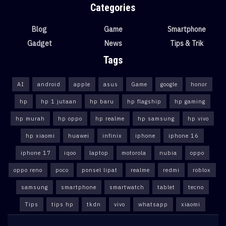
Categories
Blog
Game
Smartphone
Gadget
News
Tips & Trik
Tags
AI
android
apple
asus
Game
google
honor
hp
hp 1 jutaan
hp baru
hp flagship
hp gaming
hp murah
hp oppo
hp realme
hp samsung
hp vivo
hp xiaomi
huawei
infinix
iphone
iphone 16
iphone 17
iqoo
laptop
motorola
nubia
oppo
oppo reno
poco
ponsel lipat
realme
redmi
roblox
samsung
smartphone
smartwatch
tablet
tecno
Tips
tips hp
tkdn
vivo
whatsapp
xiaomi