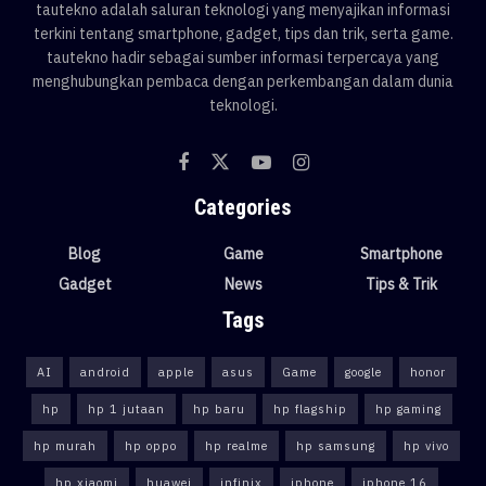
tautekno adalah saluran teknologi yang menyajikan informasi
terkini tentang smartphone, gadget, tips dan trik, serta game.
tautekno hadir sebagai sumber informasi terpercaya yang
menghubungkan pembaca dengan perkembangan dalam dunia
teknologi.
Categories
Blog
Game
Smartphone
Gadget
News
Tips & Trik
Tags
AI
android
apple
asus
Game
google
honor
hp
hp 1 jutaan
hp baru
hp flagship
hp gaming
hp murah
hp oppo
hp realme
hp samsung
hp vivo
hp xiaomi
huawei
infinix
iphone
iphone 16