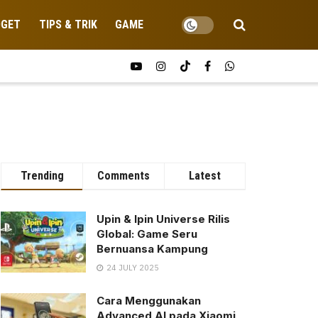
DGET
TIPS & TRIK
GAME
Trending
Comments
Latest
Upin & Ipin Universe Rilis
Global: Game Seru
Bernuansa Kampung
24 JULY 2025
Cara Menggunakan
Advanced AI pada Xiaomi