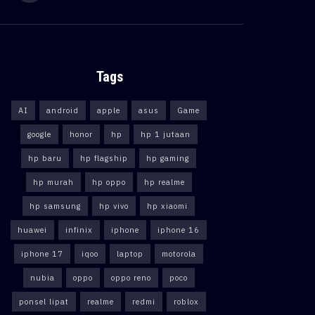
Tags
AI
android
apple
asus
Game
google
honor
hp
hp 1 jutaan
hp baru
hp flagship
hp gaming
hp murah
hp oppo
hp realme
hp samsung
hp vivo
hp xiaomi
huawei
infinix
iphone
iphone 16
iphone 17
iqoo
laptop
motorola
nubia
oppo
oppo reno
poco
ponsel lipat
realme
redmi
roblox