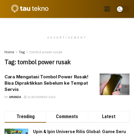
ADVERTISEMENT
Home
Tag
tombol power rusak
Tag:
tombol power rusak
Cara Mengatasi Tombol Power Rusak!
Bisa Dipraktikkan Sebelum ke Tempat
Servis
BY
AMANDA
16 NOVEMBER 2024
Trending
Comments
Latest
Upin & Ipin Universe Rilis Global: Game Seru