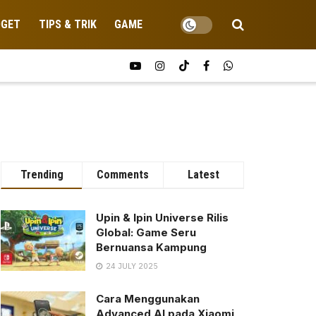
DGET
TIPS & TRIK
GAME
Trending
Comments
Latest
Upin & Ipin Universe Rilis
Global: Game Seru
Bernuansa Kampung
24 JULY 2025
Cara Menggunakan
Advanced AI pada Xiaomi