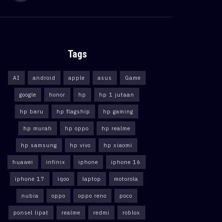
Tags
AI
android
apple
asus
Game
google
honor
hp
hp 1 jutaan
hp baru
hp flagship
hp gaming
hp murah
hp oppo
hp realme
hp samsung
hp vivo
hp xiaomi
huawei
infinix
iphone
iphone 16
iphone 17
iqoo
laptop
motorola
nubia
oppo
oppo reno
poco
ponsel lipat
realme
redmi
roblox