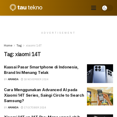
ADVERTISEMENT
Home
Tag
xiaomi 14T
Tag:
xiaomi 14T
Kuasai Pasar Smartphone di Indonesia,
Brand Ini Menang Telak
BY
AMANDA
18 NOVEMBER 2024
Cara Menggunakan Advanced AI pada
Xiaomi 14T Series, Saingi Circle to Search
Samsung?
BY
AMANDA
17 OCTOBER 2024