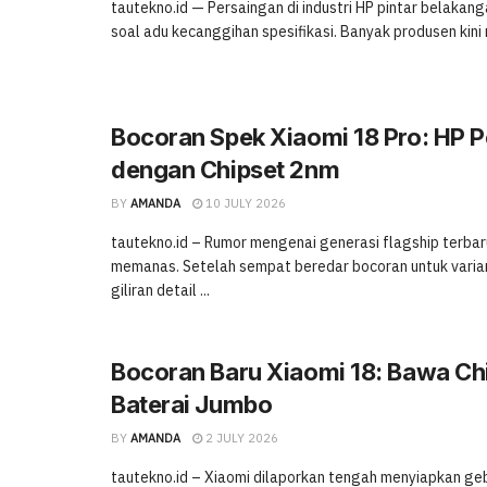
tautekno.id — Persaingan di industri HP pintar belakang
soal adu kecanggihan spesifikasi. Banyak produsen kini 
Bocoran Spek Xiaomi 18 Pro: HP 
dengan Chipset 2nm
BY
AMANDA
10 JULY 2026
tautekno.id – Rumor mengenai generasi flagship terbar
memanas. Setelah sempat beredar bocoran untuk varian 
giliran detail ...
Bocoran Baru Xiaomi 18: Bawa Ch
Baterai Jumbo
BY
AMANDA
2 JULY 2026
tautekno.id – Xiaomi dilaporkan tengah menyiapkan ge