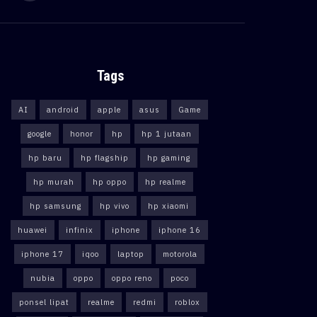
Tags
AI
android
apple
asus
Game
google
honor
hp
hp 1 jutaan
hp baru
hp flagship
hp gaming
hp murah
hp oppo
hp realme
hp samsung
hp vivo
hp xiaomi
huawei
infinix
iphone
iphone 16
iphone 17
iqoo
laptop
motorola
nubia
oppo
oppo reno
poco
ponsel lipat
realme
redmi
roblox