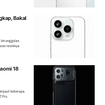
gkap, Bakal
lini unggulan
uran resminya
iaomi 18
 terpaut beberapa
7 Pro.