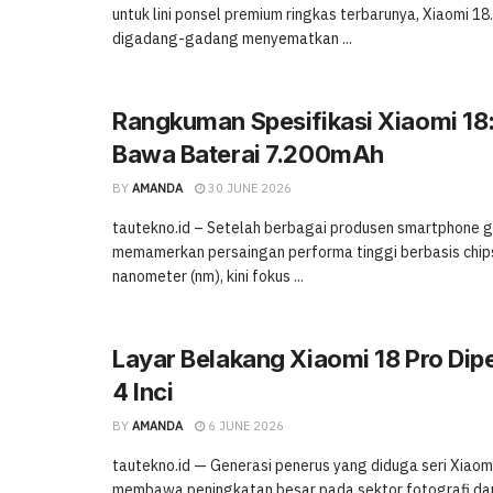
untuk lini ponsel premium ringkas terbarunya, Xiaomi 18.
digadang-gadang menyematkan ...
Rangkuman Spesifikasi Xiaomi 18:
Bawa Baterai 7.200mAh
BY
AMANDA
30 JUNE 2026
tautekno.id – Setelah berbagai produsen smartphone g
memamerkan persaingan performa tinggi berbasis chips
nanometer (nm), kini fokus ...
Layar Belakang Xiaomi 18 Pro Dipe
4 Inci
BY
AMANDA
6 JUNE 2026
tautekno.id — Generasi penerus yang diduga seri Xiaomi
membawa peningkatan besar pada sektor fotografi dan