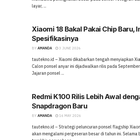
layar, ...
Xiaomi 18 Bakal Pakai Chip Baru, 
Spesifikasinya
BY
AMANDA
3 JUNE 2026
tautekno.id – Xiaomi dikabarkan tengah menyiapkan Xia
Calon ponsel anyar ini dijadwalkan rilis pada Septemb
Jajaran ponsel ...
Redmi K100 Rilis Lebih Awal deng
Snapdragon Baru
BY
AMANDA
16 MAY 2026
tautekno.id – Strategi peluncuran ponsel flagship Xia
akan mengalami pergeseran besar di tahun ini. Selama