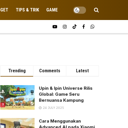
DGET
TIPS & TRIK
GAME
Trending
Comments
Latest
Upin & Ipin Universe Rilis
Global: Game Seru
Bernuansa Kampung
24 JULY 2025
Cara Menggunakan
Advanced AI pada Xiaomi