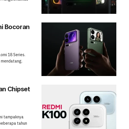
Ini Bocoran
omi 18 Series.
er mendatang.
an Chipset
omi tampaknya
 beberapa tahun