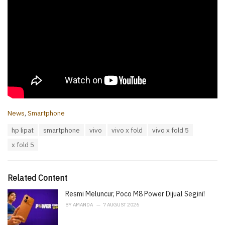
C
News
,
Smartphone
a
T
hp lipat
smartphone
vivo
vivo x fold
vivo x fold 5
t
a
e
x fold 5
g
g
s
o
:
r
i
Related Content
e
Resmi Meluncur, Poco M8 Power Dijual Segini!
s
:
BY
AMANDA
7 AUGUST 2026