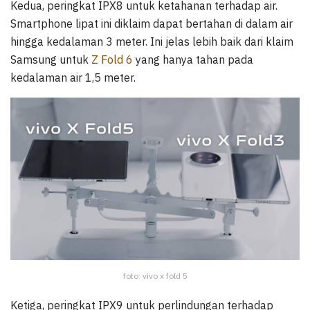
Kedua, peringkat IPX8 untuk ketahanan terhadap air.
Smartphone lipat ini diklaim dapat bertahan di dalam air
hingga kedalaman 3 meter. Ini jelas lebih baik dari klaim
Samsung untuk
Z Fold 6
yang hanya tahan pada
kedalaman air 1,5 meter.
foto: vivo x fold 5
Ketiga, peringkat IPX9 untuk perlindungan terhadap