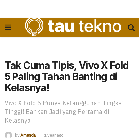
Tak Cuma Tipis, Vivo X Fold
5 Paling Tahan Banting di
Kelasnya!
Vivo X Fold 5 Punya Ketangguhan Tingkat
Tinggi! Bahkan Jadi yang Pertama di
Kelasnya
by
Amanda
1 year ago