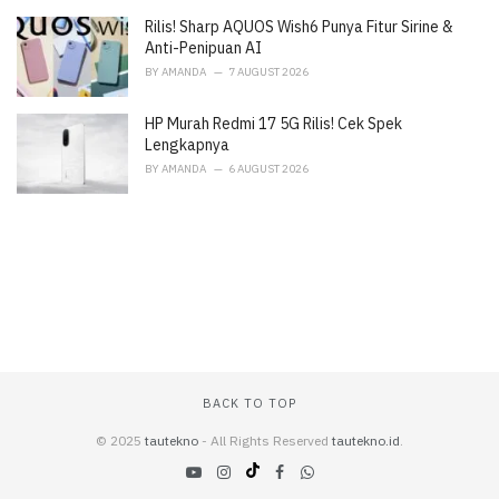
Rilis! Sharp AQUOS Wish6 Punya Fitur Sirine &
Anti-Penipuan AI
BY
AMANDA
7 AUGUST 2026
HP Murah Redmi 17 5G Rilis! Cek Spek
Lengkapnya
BY
AMANDA
6 AUGUST 2026
BACK TO TOP
© 2025
tautekno
- All Rights Reserved
tautekno.id
.