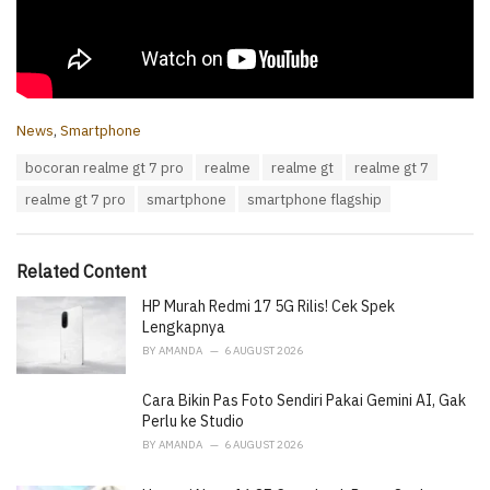
C
News
,
Smartphone
a
T
bocoran realme gt 7 pro
realme
realme gt
realme gt 7
t
a
e
realme gt 7 pro
smartphone
smartphone flagship
g
g
s
o
:
r
i
Related Content
e
HP Murah Redmi 17 5G Rilis! Cek Spek
s
:
Lengkapnya
BY
AMANDA
6 AUGUST 2026
Cara Bikin Pas Foto Sendiri Pakai Gemini AI, Gak
Perlu ke Studio
BY
AMANDA
6 AUGUST 2026