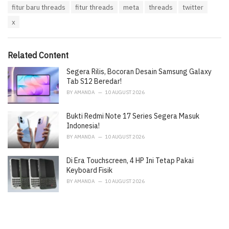
T
fitur baru threads
fitur threads
meta
threads
twitter
t
a
e
x
g
g
s
o
:
r
i
Related Content
e
Segera Rilis, Bocoran Desain Samsung Galaxy
s
:
Tab S12 Beredar!
BY
AMANDA
10 AUGUST 2026
Bukti Redmi Note 17 Series Segera Masuk
Indonesia!
BY
AMANDA
10 AUGUST 2026
Di Era Touchscreen, 4 HP Ini Tetap Pakai
Keyboard Fisik
BY
AMANDA
10 AUGUST 2026