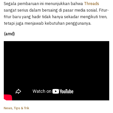
Segala pembaruan ini menunjukkan bahwa
Threads
sangat serius dalam bersaing di pasar media sosial. Fitur-
fitur baru yang hadir tidak hanya sekadar mengikuti tren,
tetapi juga menjawab kebutuhan penggunanya.
(amd)
C
News
,
Tips & Trik
a