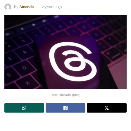
by
Amanda
2 years ago
foto: threads (pbs)