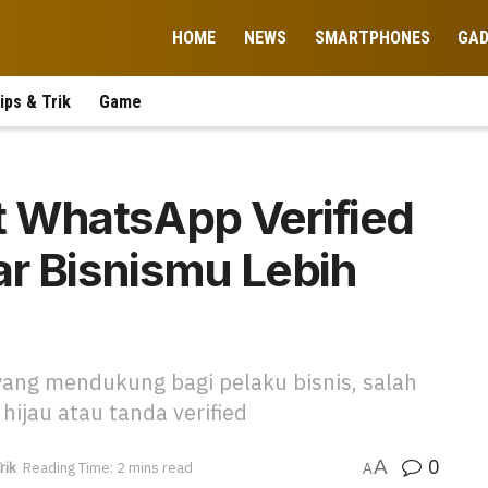
HOME
NEWS
SMARTPHONES
GA
ips & Trik
Game
t WhatsApp Verified
ar Bisnismu Lebih
ang mendukung bagi pelaku bisnis, salah
hijau atau tanda verified
0
A
rik
Reading Time: 2 mins read
A