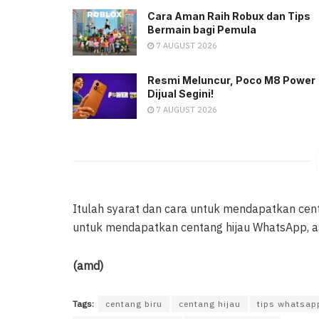
Cara Aman Raih Robux dan Tips
Bermain bagi Pemula
7 AUGUST 2026
Resmi Meluncur, Poco M8 Power
Dijual Segini!
7 AUGUST 2026
Itulah syarat dan cara untuk mendapatkan cent
untuk mendapatkan centang hijau WhatsApp, aga
(amd)
Tags:
centang biru
centang hijau
tips whatsap