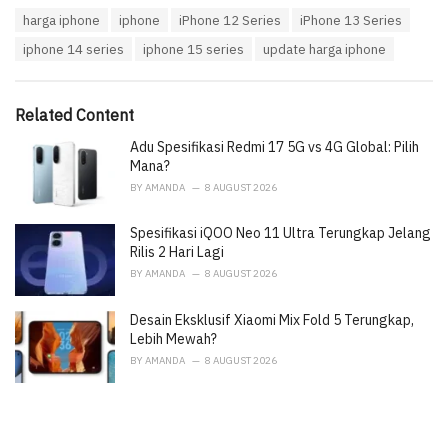
a
T
harga iphone
iphone
iPhone 12 Series
iPhone 13 Series
t
a
e
iphone 14 series
iphone 15 series
update harga iphone
g
g
s
o
:
r
i
Related Content
e
Adu Spesifikasi Redmi 17 5G vs 4G Global: Pilih
s
:
Mana?
BY
AMANDA
8 AUGUST 2026
Spesifikasi iQOO Neo 11 Ultra Terungkap Jelang
Rilis 2 Hari Lagi
BY
AMANDA
8 AUGUST 2026
Desain Eksklusif Xiaomi Mix Fold 5 Terungkap,
Lebih Mewah?
BY
AMANDA
8 AUGUST 2026