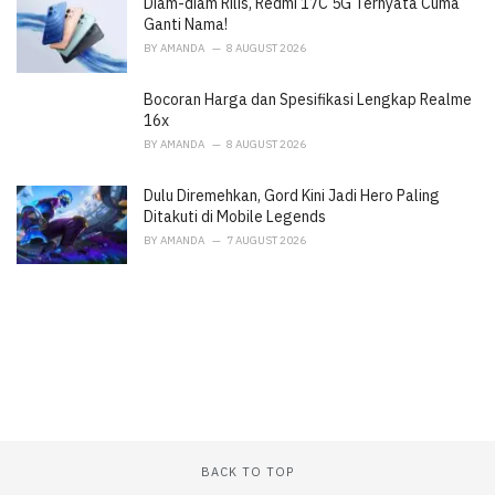
Diam-diam Rilis, Redmi 17C 5G Ternyata Cuma
s
:
Ganti Nama!
BY
AMANDA
8 AUGUST 2026
Bocoran Harga dan Spesifikasi Lengkap Realme
16x
BY
AMANDA
8 AUGUST 2026
Dulu Diremehkan, Gord Kini Jadi Hero Paling
Ditakuti di Mobile Legends
BY
AMANDA
7 AUGUST 2026
BACK TO TOP