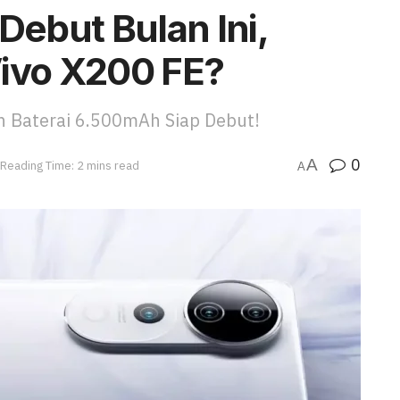
Debut Bulan Ini,
Vivo X200 FE?
n Baterai 6.500mAh Siap Debut!
0
A
Reading Time: 2 mins read
A