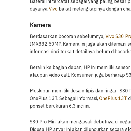
Baterai ini tercatat sebagai yang paling besa
dayanya
Vivo
bakal melengkapinya dengan char
Kamera
Berdasarkan bocoran sebelumnya,
Vivo S30 Pr
IMX882 50MP. Kamera ini juga akan ditemani s
informasi rinci terkait detailnya belum dibocork
Beralih ke bagian depan, HP ini memiliki sens
ataupun video call. Konsumen juga berharap S30
Meskipun memiliki desain tipis dan ringan, S30
OnePlus 13T. Sebagai informasi,
OnePlus 13T
d
ponsel berukuran 6,3 inci ini.
S30 Pro Mini akan mengawali debutnya di negara
Diduga HP anyar ini akan diluncurkan secara g