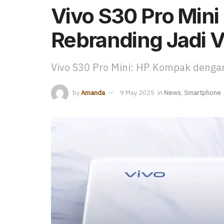
Vivo S30 Pro Mini 
Rebranding Jadi 
Vivo S30 Pro Mini: HP Kompak denga
by
Amanda
9 May 2025
in
News
,
Smartphone