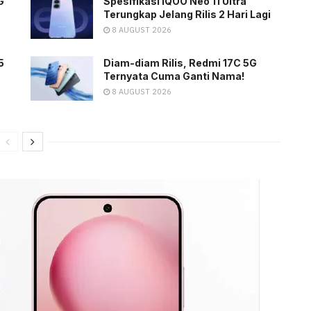
G
Spesifikasi iQOO Neo 11 Ultra
Terungkap Jelang Rilis 2 Hari Lagi
8 AUGUST 2026
5
Diam-diam Rilis, Redmi 17C 5G
Ternyata Cuma Ganti Nama!
8 AUGUST 2026