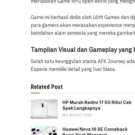
merupakan Game RPG open world yang menghad
Game ini berhasil dirilis oleh Lilith Games dan 
para gamers akan merasakan experience menje
keindahan alam semesta yang mereka gambarkan
Tampilan Visual dan Gameplay yang 
Salah satu keunggulan utama AFK Journey adal
Esperia memiliki detail yang luar biasa.
Related Post
HP Murah Redmi 17 5G Rilis! Cek
Spek Lengkapnya
6 AUGUST 2026
Huawei Nova 16 SE Comeback
Bawa Spek Monster!