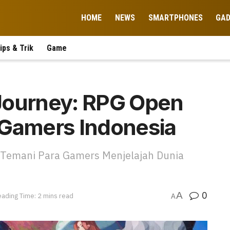
HOME
NEWS
SMARTPHONES
GA
ips & Trik
Game
Journey: RPG Open
 Gamers Indonesia
p Temani Para Gamers Menjelajah Dunia
0
A
ading Time: 2 mins read
A