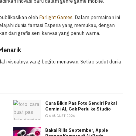
irkan inovasi baru dalam genre game mobile.
dipublikasikan oleh
Farlight Games
. Dalam permainan ini
lajahi dunia fantasi Esperia yang memukau, dengan
 dari grafis seni kanvas yang penuh warna.
Menarik
ah visualnya yang begitu menawan. Setiap sudut dunia
Cara Bikin Pas Foto Sendiri Pakai
Gemini AI, Gak Perlu ke Studio
6 AUGUST 2026
Bakal Rilis September, Apple
Pasang Kamera di AirPods