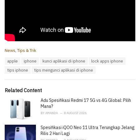
C
News
,
Tips & Trik
a
T
apple
iphone
kunci aplikasi di iphone
lock apps iphone
t
a
e
tips iphone
tips mengunci aplikasi di iphone
g
g
s
o
:
r
i
Related Content
e
Adu Spesifikasi Redmi 17 5G vs 4G Global: Pilih
s
:
Mana?
BY
AMANDA
8 AUGUST 2026
Spesifikasi iQOO Neo 11 Ultra Terungkap Jelang
Rilis 2 Hari Lagi