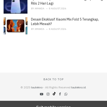
Rilis 2 Hari Lagi
BY
AMANDA
8 AUGUST 2026
Desain Eksklusif Xiaomi Mix Fold 5 Terungkap,
Lebih Mewah?
BY
AMANDA
8 AUGUST 2026
BACK TO TOP
© 2025
tautekno
- All Rights Reserved
tautekno.id
.