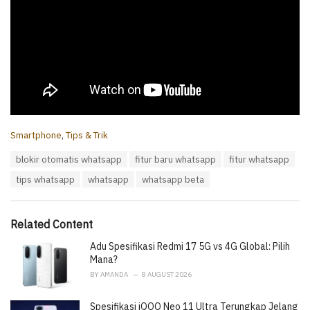
C
Smartphone
,
Tips & Trik
a
T
blokir otomatis whatsapp
fitur baru whatsapp
fitur whatsapp
t
a
e
tips whatsapp
whatsapp
whatsapp beta
g
g
s
o
:
r
i
Related Content
e
Adu Spesifikasi Redmi 17 5G vs 4G Global: Pilih
s
:
Mana?
BY
AMANDA
8 AUGUST 2026
Spesifikasi iQOO Neo 11 Ultra Terungkap Jelang