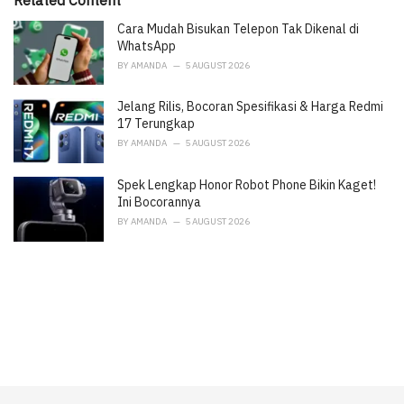
g
o
Cara Mudah Bisukan Telepon Tak Dikenal di
r
WhatsApp
i
BY
AMANDA
5 AUGUST 2026
e
s
Jelang Rilis, Bocoran Spesifikasi & Harga Redmi
:
17 Terungkap
BY
AMANDA
5 AUGUST 2026
Spek Lengkap Honor Robot Phone Bikin Kaget!
Ini Bocorannya
BY
AMANDA
5 AUGUST 2026