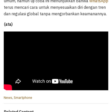
umum, namun uji coba ini menunjukkan bahwa
WhatsApp
terus mencari cara untuk menyesuaikan diri dengan tren
dan regulasi global tanpa mengorbankan keamanannya.
(ata)
C
News
,
Smartphone
a
t
e
Related Content