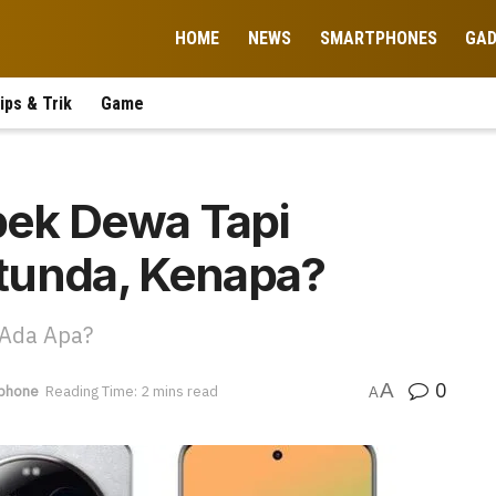
HOME
NEWS
SMARTPHONES
GA
ips & Trik
Game
Spek Dewa Tapi
tunda, Kenapa?
 Ada Apa?
0
A
phone
Reading Time: 2 mins read
A