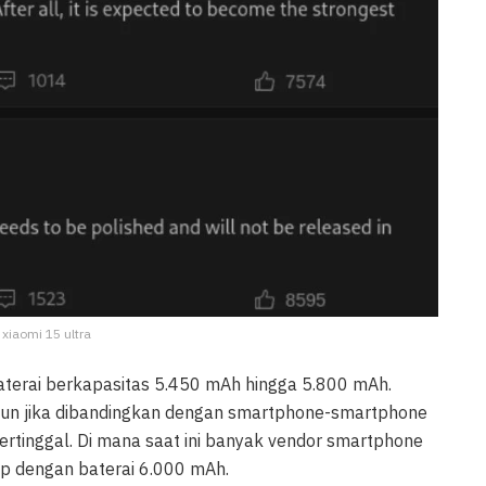
: xiaomi 15 ultra
aterai berkapasitas 5.450 mAh hingga 5.800 mAh.
mun jika dibandingkan dengan smartphone-smartphone
 tertinggal. Di mana saat ini banyak vendor smartphone
ip dengan baterai 6.000 mAh.