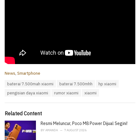
C
News
,
Smartphone
a
T
baterai 7.500mah xiaomi
baterai 7.500mhh
hp xiaomi
t
a
e
pengisian daya xiaomi
rumor xiaomi
xiaomi
g
g
s
o
:
r
i
Related Content
e
Resmi Meluncur, Poco M8 Power Dijual Segini!
s
:
BY
AMANDA
7 AUGUST 2026