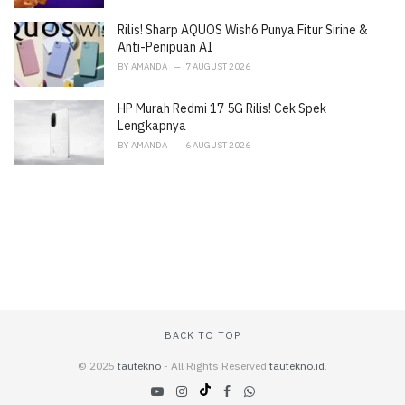
Rilis! Sharp AQUOS Wish6 Punya Fitur Sirine &
Anti-Penipuan AI
BY
AMANDA
7 AUGUST 2026
HP Murah Redmi 17 5G Rilis! Cek Spek
Lengkapnya
BY
AMANDA
6 AUGUST 2026
BACK TO TOP
© 2025
tautekno
- All Rights Reserved
tautekno.id
.