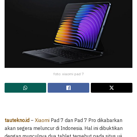
foto: xiaomi pad 7
tautekno.id
–
Xiaomi
Pad 7 dan Pad 7 Pro dikabarkan
akan segera meluncur di Indonesia. Hal ini dibuktikan
dengan munculnya dua tablet tersebut pada situs uji