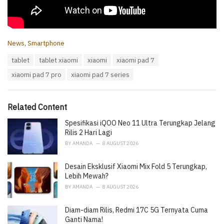
C
News
,
Smartphone
a
T
tablet
tablet xiaomi
xiaomi
xiaomi pad 7
t
a
e
xiaomi pad 7 pro
xiaomi pad 7 series
g
g
s
o
:
r
i
Related Content
e
Spesifikasi iQOO Neo 11 Ultra Terungkap Jelang
s
:
Rilis 2 Hari Lagi
BY
AMANDA
8 AUGUST 2026
Desain Eksklusif Xiaomi Mix Fold 5 Terungkap,
Lebih Mewah?
BY
AMANDA
8 AUGUST 2026
Diam-diam Rilis, Redmi 17C 5G Ternyata Cuma
Ganti Nama!