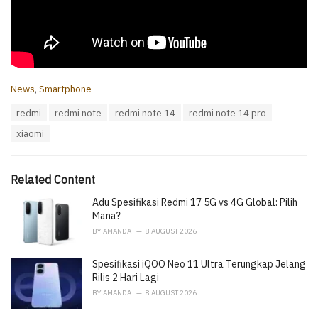
C
News
,
Smartphone
a
T
redmi
redmi note
redmi note 14
redmi note 14 pro
t
a
e
xiaomi
g
g
s
o
:
r
i
Related Content
e
Adu Spesifikasi Redmi 17 5G vs 4G Global: Pilih
s
:
Mana?
BY
AMANDA
8 AUGUST 2026
Spesifikasi iQOO Neo 11 Ultra Terungkap Jelang
Rilis 2 Hari Lagi
BY
AMANDA
8 AUGUST 2026