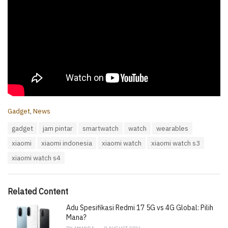
C
Gadget
,
News
a
T
gadget
jam pintar
smartwatch
watch
wearables
t
a
e
xiaomi
xiaomi indonesia
xiaomi watch
xiaomi watch s3
g
g
s
o
xiaomi watch s4
:
r
i
e
Related Content
s
:
Adu Spesifikasi Redmi 17 5G vs 4G Global: Pilih
Mana?