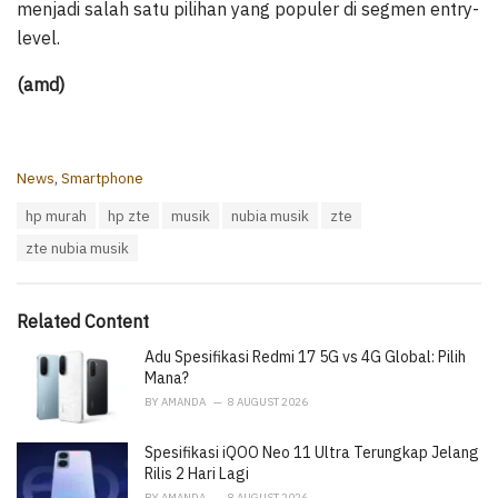
menjadi salah satu pilihan yang populer di segmen entry-
level.
(amd)
C
News
,
Smartphone
a
T
hp murah
hp zte
musik
nubia musik
zte
t
a
e
zte nubia musik
g
g
s
o
:
r
i
Related Content
e
Adu Spesifikasi Redmi 17 5G vs 4G Global: Pilih
s
:
Mana?
BY
AMANDA
8 AUGUST 2026
Spesifikasi iQOO Neo 11 Ultra Terungkap Jelang
Rilis 2 Hari Lagi
BY
AMANDA
8 AUGUST 2026