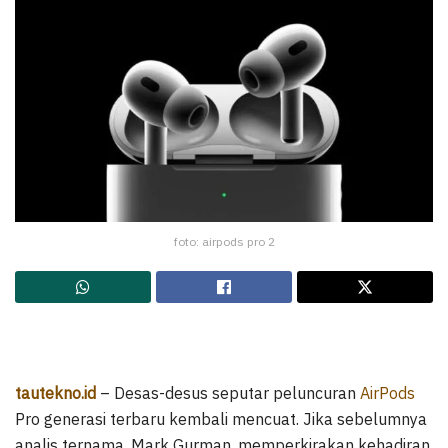
foto: airpods pro 2
tautekno.id
– Desas-desus seputar peluncuran
AirPods
Pro generasi terbaru kembali mencuat. Jika sebelumnya
analis ternama, Mark Gurman, memperkirakan kehadiran