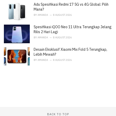
Adu Spesifikasi Redmi 17 5G vs 4G Global: Pilih
s
:
Mana?
BY
AMANDA
8 AUGUST 2026
Spesifikasi iQOO Neo 11 Ultra Terungkap Jelang
Rilis 2 Hari Lagi
BY
AMANDA
8 AUGUST 2026
Desain Eksklusif Xiaomi Mix Fold 5 Terungkap,
Lebih Mewah?
BY
AMANDA
8 AUGUST 2026
BACK TO TOP