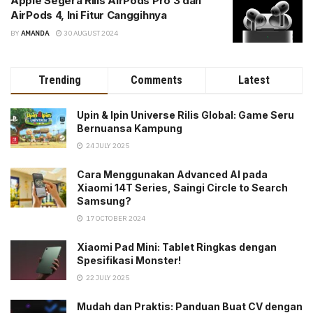
Apple Segera Rilis AirPods Pro 3 dan
AirPods 4, Ini Fitur Canggihnya
BY
AMANDA
30 AUGUST 2024
Trending
Comments
Latest
Upin & Ipin Universe Rilis Global: Game Seru
Bernuansa Kampung
24 JULY 2025
Cara Menggunakan Advanced AI pada
Xiaomi 14T Series, Saingi Circle to Search
Samsung?
17 OCTOBER 2024
Xiaomi Pad Mini: Tablet Ringkas dengan
Spesifikasi Monster!
22 JULY 2025
Mudah dan Praktis: Panduan Buat CV dengan