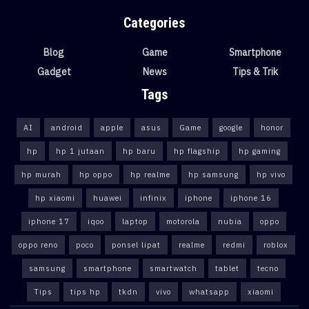
Categories
Blog
Game
Smartphone
Gadget
News
Tips & Trik
Tags
AI
android
apple
asus
Game
google
honor
hp
hp 1 jutaan
hp baru
hp flagship
hp gaming
hp murah
hp oppo
hp realme
hp samsung
hp vivo
hp xiaomi
huawei
infinix
iphone
iphone 16
iphone 17
iqoo
laptop
motorola
nubia
oppo
oppo reno
poco
ponsel lipat
realme
redmi
roblox
samsung
smartphone
smartwatch
tablet
tecno
Tips
tips hp
tkdn
vivo
whatsapp
xiaomi