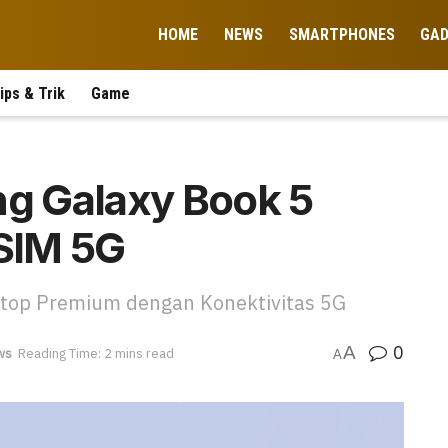
HOME
NEWS
SMARTPHONES
GA
ips & Trik
Game
ng Galaxy Book 5
SIM 5G
top Premium dengan Konektivitas 5G
0
A
ws
Reading Time: 2 mins read
A