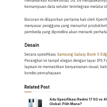
menawarkan konektivitas 5G. Ini menjadikannya
kemampuan data seluler terintegrasi melalui sl
Bocoran ini dilaporkan pertama kali oleh Xpert
menyasar pengguna yang menuntut produktivitas. 
pembeda yang diprediksi akan menarik perhat
Desain
Secara spesifikasi,
Samsung Galaxy Book 5 Ed
Perangkat ini tampil elegan dengan layar IPS Ful
lapisan ini memastikan kenyamanan visual, bah
kondisi pencahayaan.
Related Post
Adu Spesifikasi Redmi 17 5G vs 4
Global: Pilih Mana?