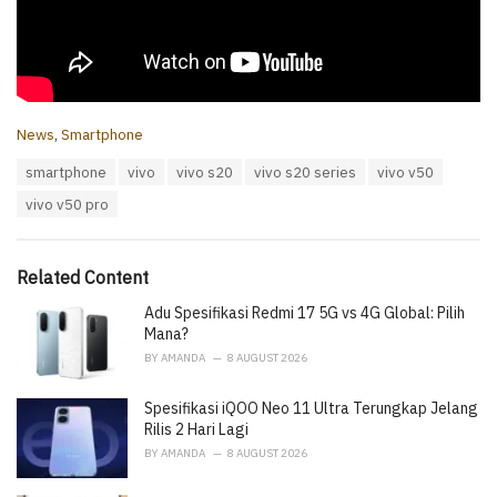
C
News
,
Smartphone
a
T
smartphone
vivo
vivo s20
vivo s20 series
vivo v50
t
a
e
vivo v50 pro
g
g
s
o
:
r
i
Related Content
e
Adu Spesifikasi Redmi 17 5G vs 4G Global: Pilih
s
:
Mana?
BY
AMANDA
8 AUGUST 2026
Spesifikasi iQOO Neo 11 Ultra Terungkap Jelang
Rilis 2 Hari Lagi
BY
AMANDA
8 AUGUST 2026