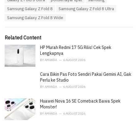
a
e
Samsung Galaxy Z Fold 8
Samsung Galaxy Z Fold 8 Ultra
g
g
s
o
Samsung Galaxy Z Fold 8 Wide
:
r
i
e
Related Content
s
:
HP Murah Redmi 17 5G Rilis! Cek Spek
Lengkapnya
BY
AMANDA
6 AUGUST 2026
Cara Bikin Pas Foto Sendiri Pakai Gemini AI, Gak
Perlu ke Studio
BY
AMANDA
6 AUGUST 2026
Huawei Nova 16 SE Comeback Bawa Spek
Monster!
BY
AMANDA
6 AUGUST 2026