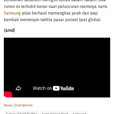
rumor ini terbukti benar saat peluncuran resminya nanti,
Samsung
jelas berhasil memangkas jarak dan siap
kembali memimpin takhta pasar ponsel lipat global.
(amd)
C
News
,
Smartphone
a
T
Galaxy Z Fold 8 Ultra
ponsel layar lipat
samsung
t