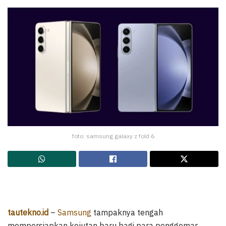
foto: samsung galaxy z fold 6
tautekno.id
–
Samsung
tampaknya tengah
mempersiapkan kejutan baru bagi para penggemar