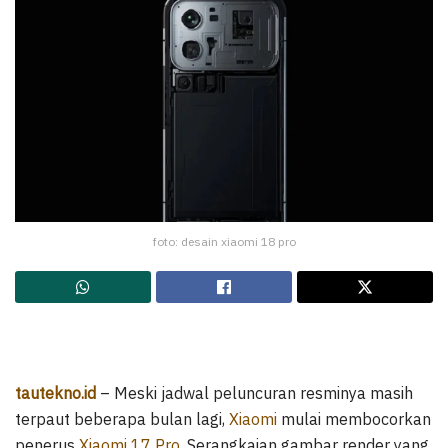
foto: desain xiaomi 18 pro
tautekno.id
– Meski jadwal peluncuran resminya masih
terpaut beberapa bulan lagi,
Xiaomi
mulai membocorkan
penerus
Xiaomi 17 Pro
. Serangkaian gambar render yang