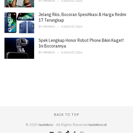
BY
AMANDA
5 AUGUST 2026
Jelang Rilis, Bocoran Spesifikasi & Harga Redmi
17 Terungkap
BY
AMANDA
5 AUGUST 2026
Spek Lengkap Honor Robot Phone Bikin Kaget!
Ini Bocorannya
BY
AMANDA
5 AUGUST 2026
BACK TO TOP
© 2025
tautekno
- All Rights Reserved
tautekno.id
.