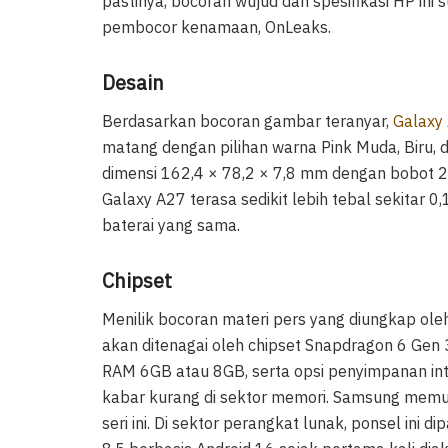
pastinya, bocoran wujud dan spesifikasi HP ini 
pembocor kenamaan, OnLeaks.
Desain
Berdasarkan bocoran gambar teranyar,
Galaxy
matang dengan pilihan warna Pink Muda, Biru, da
dimensi 162,4 × 78,2 × 7,8 mm dengan bobot 2
Galaxy A27 terasa sedikit lebih tebal sekita
baterai yang sama.
Chipset
Menilik bocoran materi pers yang diungkap ol
akan ditenagai oleh chipset Snapdragon 6 Gen 3
RAM 6GB atau 8GB, serta opsi penyimpanan in
kabar kurang di sektor memori. Samsung memu
seri ini. Di sektor perangkat lunak, ponsel ini