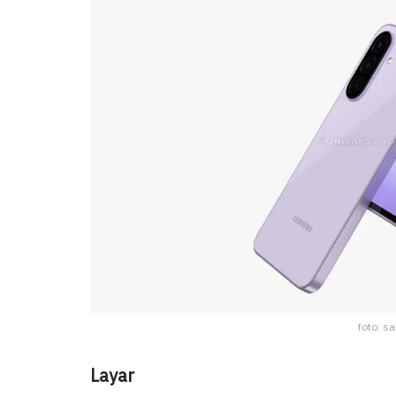
foto: s
Layar