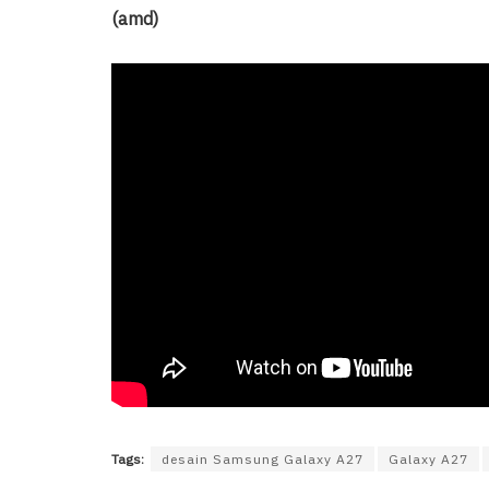
(amd)
Tags:
desain Samsung Galaxy A27
Galaxy A27