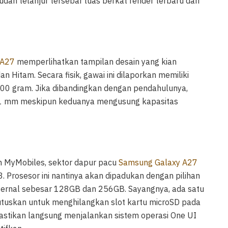
sudah telanjur tersebar luas berkat render terbaru dari
 A27
memperlihatkan tampilan desain yang kian
n Hitam. Secara fisik, gawai ini dilaporkan memiliki
00 gram. Jika dibandingkan dengan pendahulunya,
r 0,1 mm meskipun keduanya mengusung kapasitas
eh MyMobiles, sektor dapur pacu
Samsung Galaxy A27
. Prosesor ini nantinya akan dipadukan dengan pilihan
ternal sebesar 128GB dan 256GB. Sayangnya, ada satu
tuskan untuk menghilangkan slot kartu microSD pada
 dipastikan langsung menjalankan sistem operasi One UI