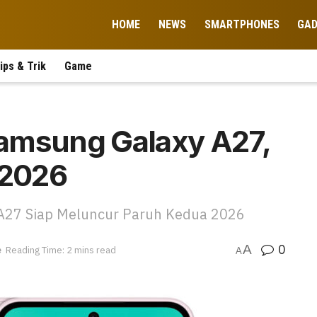
HOME
NEWS
SMARTPHONES
GA
ips & Trik
Game
amsung Galaxy A27,
 2026
 A27 Siap Meluncur Paruh Kedua 2026
0
A
e
Reading Time: 2 mins read
A