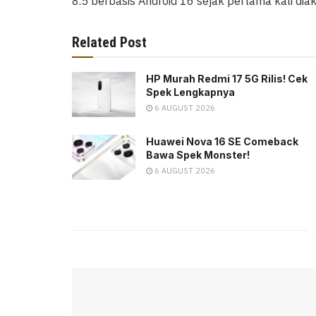
8.5 berbasis Android 16 sejak pertama kali diak
Related Post
HP Murah Redmi 17 5G Rilis! Cek
Spek Lengkapnya
6 AUGUST 2026
Huawei Nova 16 SE Comeback
Bawa Spek Monster!
6 AUGUST 2026