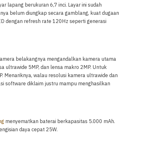
r lapang berukuran 6,7 inci. Layar ini sudah
elnya belum diungkap secara gamblang, kuat dugaan
dengan refresh rate 120Hz seperti generasi
iga kamera belakangnya mengandalkan kamera utama
nsa ultrawide 5MP, dan lensa makro 2MP. Untuk
. Menariknya, walau resolusi kamera ultrawide dan
masi software diklaim justru mampu menghasilkan
ng
menyematkan baterai berkapasitas 5.000 mAh.
engisian daya cepat 25W.