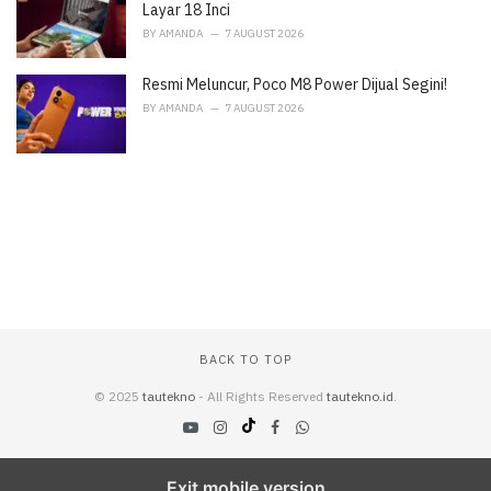
Layar 18 Inci
BY
AMANDA
7 AUGUST 2026
Resmi Meluncur, Poco M8 Power Dijual Segini!
BY
AMANDA
7 AUGUST 2026
BACK TO TOP
© 2025
tautekno
- All Rights Reserved
tautekno.id
.
Exit mobile version