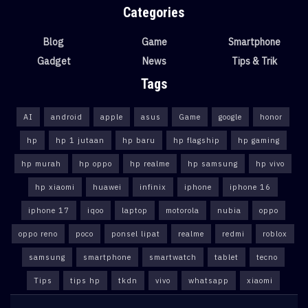
Categories
Blog
Game
Smartphone
Gadget
News
Tips & Trik
Tags
AI
android
apple
asus
Game
google
honor
hp
hp 1 jutaan
hp baru
hp flagship
hp gaming
hp murah
hp oppo
hp realme
hp samsung
hp vivo
hp xiaomi
huawei
infinix
iphone
iphone 16
iphone 17
iqoo
laptop
motorola
nubia
oppo
oppo reno
poco
ponsel lipat
realme
redmi
roblox
samsung
smartphone
smartwatch
tablet
tecno
Tips
tips hp
tkdn
vivo
whatsapp
xiaomi