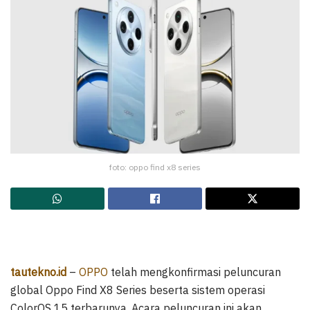
foto: oppo find x8 series
tautekno.id
–
OPPO
telah mengkonfirmasi peluncuran
global Oppo Find X8 Series beserta sistem operasi
ColorOS 15 terbarunya. Acara peluncuran ini akan