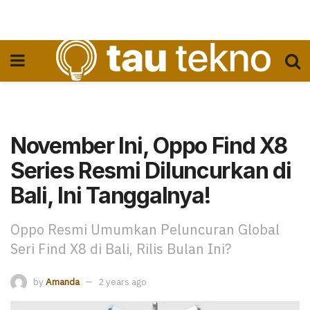
November Ini, Oppo Find X8
Series Resmi Diluncurkan di
Bali, Ini Tanggalnya!
Oppo Resmi Umumkan Peluncuran Global
Seri Find X8 di Bali, Rilis Bulan Ini?
by
Amanda
2 years ago