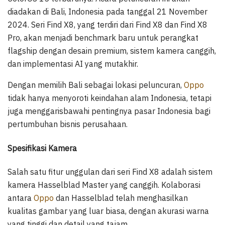
diadakan di Bali, Indonesia pada tanggal 21 November
2024. Seri Find X8, yang terdiri dari Find X8 dan Find X8
Pro, akan menjadi benchmark baru untuk perangkat
flagship dengan desain premium, sistem kamera canggih,
dan implementasi AI yang mutakhir.
Dengan memilih Bali sebagai lokasi peluncuran,
Oppo
tidak hanya menyoroti keindahan alam Indonesia, tetapi
juga menggarisbawahi pentingnya pasar Indonesia bagi
pertumbuhan bisnis perusahaan.
Spesifikasi Kamera
Salah satu fitur unggulan dari seri Find X8 adalah sistem
kamera Hasselblad Master yang canggih. Kolaborasi
antara
Oppo
dan Hasselblad telah menghasilkan
kualitas gambar yang luar biasa, dengan akurasi warna
yang tinggi dan detail yang tajam.