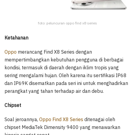
foto: peluncuran oppo find x8 series
Ketahanan
Oppo
merancang Find X8 Series dengan
mempertimbangkan kebutuhan pengguna di berbagai
kondisi, termasuk di daerah dengan iklim tropis yang
sering mengalami hujan. Oleh karena itu sertifikasi IP68
dan IP69K disematkan pada seri ini untuk menghadirkan
perangkat yang tahan terhadap air dan debu.
Chipset
Soal jeroannya,
Oppo Find X8 Series
ditenagai oleh
chipset MediaTek Dimensity 9400 yang menawarkan