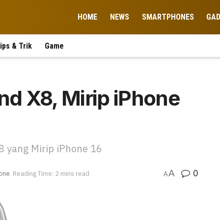
HOME
NEWS
SMARTPHONES
GA
ips & Trik
Game
ind X8, Mirip iPhone
8 yang Mirip iPhone 16
0
A
one
Reading Time: 2 mins read
A