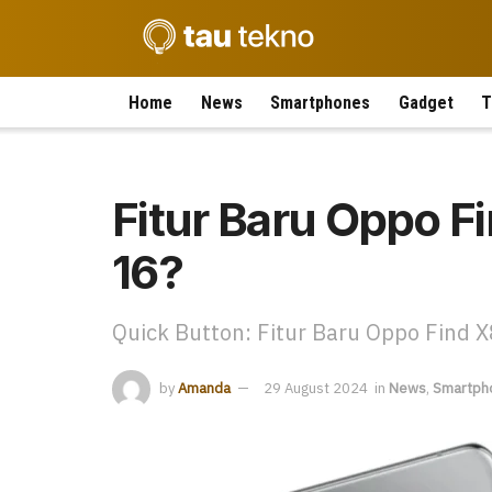
Home
News
Smartphones
Gadget
T
Fitur Baru Oppo F
16?
Quick Button: Fitur Baru Oppo Find X
by
Amanda
29 August 2024
in
News
,
Smartph