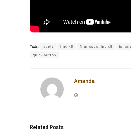
Tags:
apple
find x8
fitur oppo find x8
iphon
quick button
Amanda
Related Posts