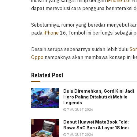
inovatif yang sangat mirip dengan
iPhone 16
. F
dapat merevolusi cara pengguna berinteraksi d
Sebelumnya, rumor yang beredar menyebutka
pada
iPhone
16. Tombol ini berfungsi sebagai 
Desain serupa sebenarnya sudah lebih dulu
So
Oppo
nampaknya akan membawa konsep ini ke le
Related Post
Dulu Diremehkan, Gord Kini Jadi
Hero Paling Ditakuti di Mobile
Legends
7 AUGUST 2026
Debut Huawei MateBook Fold:
Bawa SoC Baru & Layar 18 Inci
7 AUGUST 2026