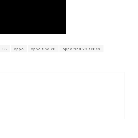
e 16
oppo
oppo find x8
oppo find x8 series