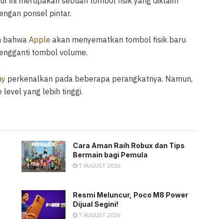
itur ini merupakan sebuah tombol fisik yang diklaim
engan ponsel pintar.
n bahwa
Apple
akan menyematkan tombol fisik baru
pengganti tombol volume.
ny
perkenalkan pada beberapa perangkatnya. Namun,
vel yang lebih tinggi.
Cara Aman Raih Robux dan Tips
Bermain bagi Pemula
7 AUGUST 2026
Resmi Meluncur, Poco M8 Power
Dijual Segini!
7 AUGUST 2026