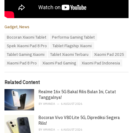
C
Gadget
,
News
a
T
Bocoran Xiaomi Tablet
Performa Gaming Tablet
t
a
e
Spek Xiaomi Pad 8 Pro
Tablet Flagship Xiaomi
g
g
s
o
Tablet Gaming Xiaomi
Tablet Xiaomi Terbaru
Xiaomi Pad 2025
:
r
Xiaomi Pad 8 Pro
Xiaomi Pad Gaming
Xiaomi Pad Indonesia
i
e
s
:
Related Content
Realme 16x 5G Bakal Rilis Bulan Ini, Catat
Tanggalnya!
BY
AMANDA
6 AUGUST 2026
Bocoran Vivo V80 Lite 5G, Diprediksi Segera
Rilis!
BY
AMANDA
6 AUGUST 2026