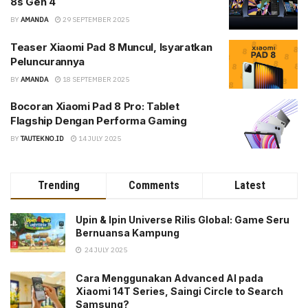
8s Gen 4
BY
AMANDA
29 SEPTEMBER 2025
Teaser Xiaomi Pad 8 Muncul, Isyaratkan
Peluncurannya
BY
AMANDA
18 SEPTEMBER 2025
Bocoran Xiaomi Pad 8 Pro: Tablet
Flagship Dengan Performa Gaming
BY
TAUTEKNO.ID
14 JULY 2025
Trending
Comments
Latest
Upin & Ipin Universe Rilis Global: Game Seru
Bernuansa Kampung
24 JULY 2025
Cara Menggunakan Advanced AI pada
Xiaomi 14T Series, Saingi Circle to Search
Samsung?