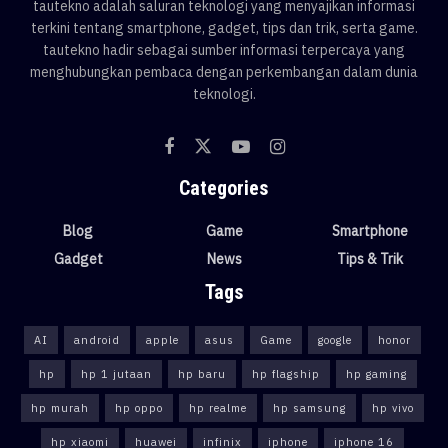
tautekno adalah saluran teknologi yang menyajikan informasi
terkini tentang smartphone, gadget, tips dan trik, serta game.
tautekno hadir sebagai sumber informasi terpercaya yang
menghubungkan pembaca dengan perkembangan dalam dunia
teknologi.
Categories
Blog
Game
Smartphone
Gadget
News
Tips & Trik
Tags
AI
android
apple
asus
Game
google
honor
hp
hp 1 jutaan
hp baru
hp flagship
hp gaming
hp murah
hp oppo
hp realme
hp samsung
hp vivo
hp xiaomi
huawei
infinix
iphone
iphone 16